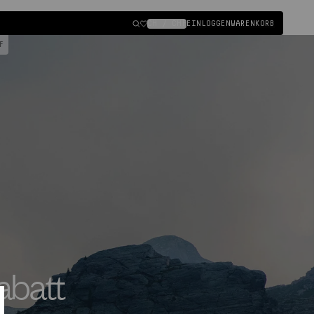
CH / CHF
EINLOGGEN
WARENKORB
Einloggen
STENLOSE RÜCKSENDUNG
|
abatt