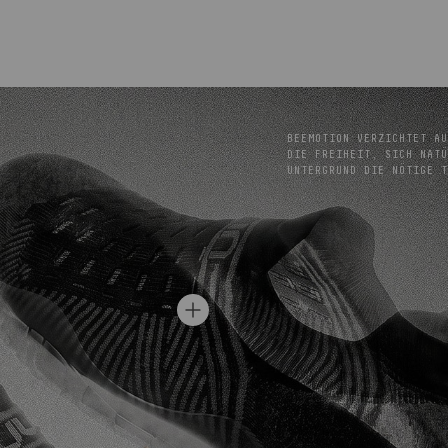
BEEMOTION VERZICHTET AU
IE FREIHEIT, SICH NATÜR
NTERGRUND DIE NÖTIGE T