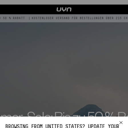
 RABATT
|
KOSTENLOSER VERSAND FÜR BESTELLUNGEN ÜBER 215 CHF
|
KO
er-Sale: Bis zu 50 % R
BROWSING FROM
UNITED STATES
? UPDATE YOUR