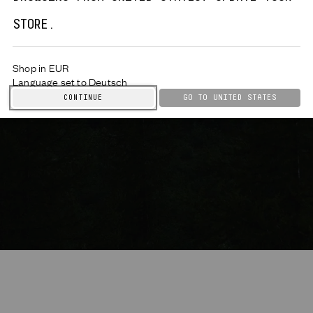
STORE.
HERREN
DAMEN
KINDER
Shop in EUR
Language set to Deutsch
GO TO
UNITED STATES
CONTINUE