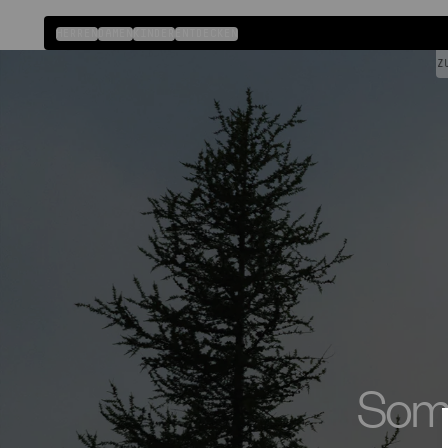
Direkt
zum
HERREN
DAMEN
KINDER
ENTDECKEN
Inhalt
SOMMER-SALE: BIS ZU 50 %
Somm