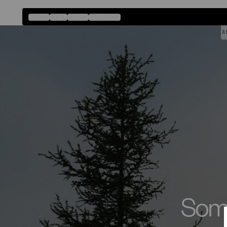
Direkt
zum
HERREN
DAMEN
KINDER
ENTDECKEN
Inhalt
SOMMER-SALE: BIS ZU 50 % RABA
Somm