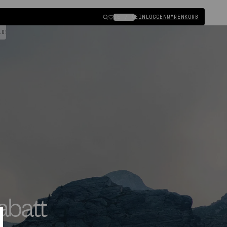
DE / €
EINLOGGEN
WARENKORB
Einloggen
SE RÜCKSENDUNG
|
abatt