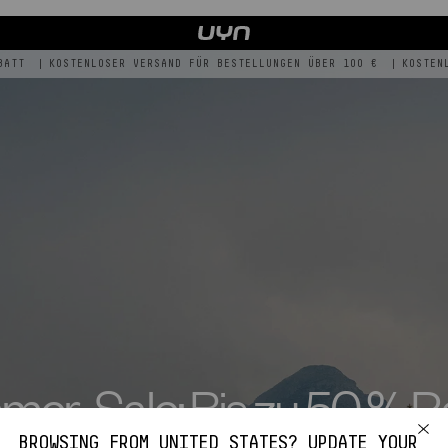
TT
|
KOSTENLOSER VERSAND FÜR BESTELLUNGEN ÜBER 100 €
|
KOSTENLO
er-Sale: Bis zu 50 % R
BROWSING FROM
UNITED STATES
? UPDATE YOUR