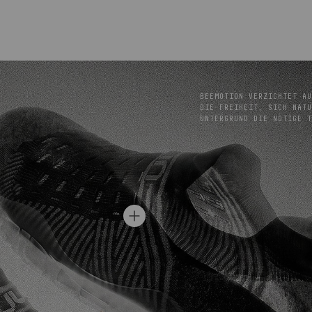
BEEMOTION VERZICHTET AU
IE FREIHEIT, SICH NATÜR
NTERGRUND DIE NÖTIGE T