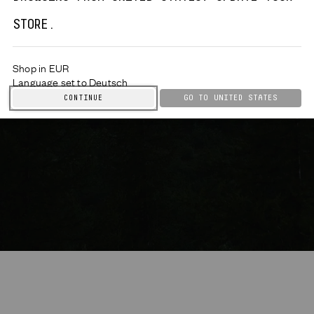
STORE.
HERREN
DAMEN
KINDER
Shop in EUR
Language set to Deutsch
GO TO
UNITED STATES
CONTINUE